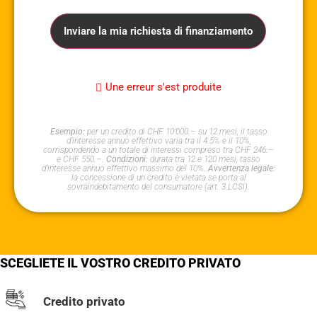
Inviare la mia richiesta di finanziamento
Une erreur s'est produite
Esempio:
per un credito di CHF 10’000.– su 12 mesi, il tasso
d’interesse annuo effettivo varia tra il 4.5% e il 10%,
corrispondendo a un totale di interessi compreso tra CHF 246.–
e CHF 550.–.
Condizioni:
durata tra 12 e 120 mesi, tasso
d’interesse annuo effettivo massimo del 10%.
Avvertenza legale:
la concessione di un credito è vietata se porta al
sovraindebitamento del consumatore (art. 3 LCSl).
SCEGLIETE IL VOSTRO CREDITO PRIVATO
Credito privato