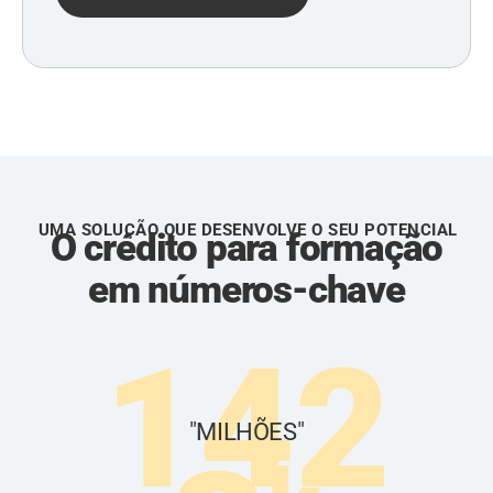
UMA SOLUÇÃO QUE DESENVOLVE O SEU POTENCIAL
O crédito para formação
em números-chave
142
"MILHÕES"