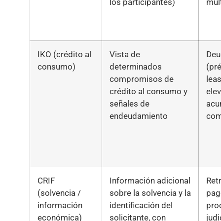
los participantes)
múl
IKO (crédito al
Vista de
Deu
consumo)
determinados
(pr
compromisos de
leas
crédito al consumo y
elev
señales de
acu
endeudamiento
com
CRIF
Información adicional
Ret
(solvencia /
sobre la solvencia y la
pag
información
identificación del
pro
económica)
solicitante, con
judi