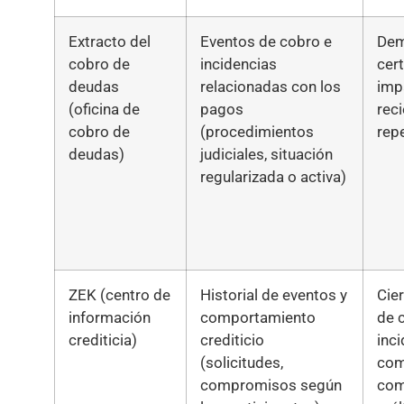
Extracto del
Eventos de cobro e
Dem
cobro de
incidencias
cer
deudas
relacionadas con los
imp
(oficina de
pagos
rec
cobro de
(procedimientos
rep
deudas)
judiciales, situación
regularizada o activa)
ZEK (centro de
Historial de eventos y
Cier
información
comportamiento
de c
crediticia)
crediticio
inc
(solicitudes,
com
compromisos según
com