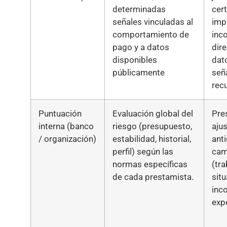
determinadas
cer
señales vinculadas al
imp
comportamiento de
inc
pago y a datos
dire
disponibles
dat
públicamente
señ
rec
Puntuación
Evaluación global del
Pre
interna (banco
riesgo (presupuesto,
ajus
/ organización)
estabilidad, historial,
ant
perfil) según las
cam
normas específicas
(tra
de cada prestamista.
situ
inc
exp