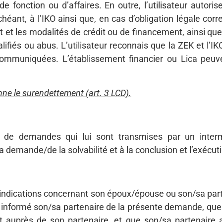
e fonction ou d’affaires. En outre, l’utilisateur autoris
héant, à l’IKO ainsi que, en cas d’obligation légale cor
t les modalités de crédit ou de financement, ainsi que 
lifiés ou abus. L’utilisateur reconnais que la ZEK et l’I
ommuniquées. L’établissement financier ou Lica peuve
ionne le surendettement (art. 3 LCD).
as de demandes qui lui sont transmises par un interm
 demande/de la solvabilité et à la conclusion et l’exécuti
des indications concernant son époux/épouse ou son/sa par
l a informé son/sa partenaire de la présente demande, que 
 auprès de son partenaire, et que son/sa partenaire a