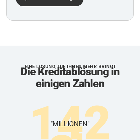
EINE LÖSUNG, DIE IHNEN MEHR BRINGT
Die Kreditablösung in
einigen Zahlen
142
"MILLIONEN"