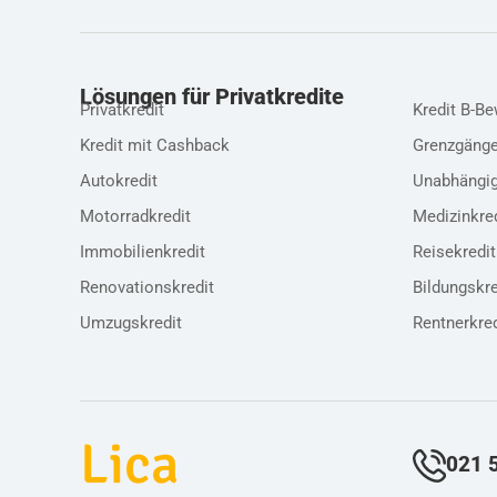
Lösungen für Privatkredite
Privatkr
Privatkredit
Kredit B-Be
Kredit mit Cashback
Grenzgänge
Autokredit
Unabhängig
Motorradkredit
Medizinkre
Immobilienkredit
Reisekredit
Renovationskredit
Bildungskre
Umzugskredit
Rentnerkred
Lica
021 