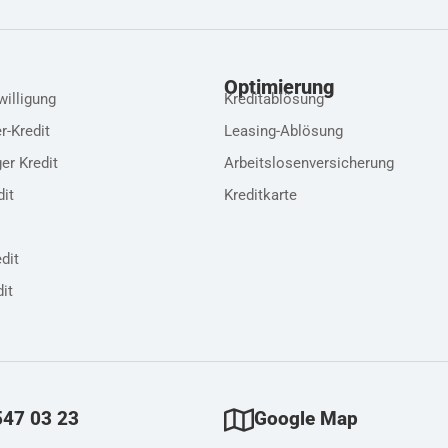
edit
Optimierung
willigung
Kreditablösung
r-Kredit
Leasing-Ablösung
er Kredit
Arbeitslosenversicherung
dit
Kreditkarte
dit
it
547 03 23
Google Map