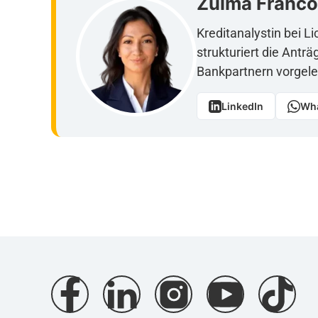
Zulma Franco
Kreditanalystin bei Lic
strukturiert die Anträ
Bankpartnern vorgeleg
LinkedIn
Wh