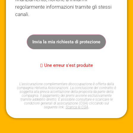
regolarmente informazioni tramite gli stessi
canali.
Invia la mia richiesta di protezione
Une erreur s'est produite
L’assicurazione complementare disoccupazione è offerta dalla
compagnia Helvetia Assicurazioni. La conclusione del contratto è
soggetta alla previa accettazione della proposta da parte della
compagnia. Il pagamento dei premi avviene esclusivamente
tramite addebito diretto. È possibile consultare e scaricare le
condizioni generali di assicurazione (CGA) cliccando sul
seguente link:
Scarica le CGA
.