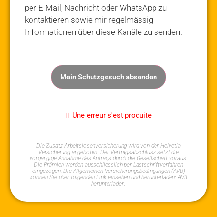
per E-Mail, Nachricht oder WhatsApp zu
kontaktieren sowie mir regelmässig
Informationen über diese Kanäle zu senden.
Mein Schutzgesuch absenden
Une erreur s'est produite
Die Zusatz-Arbeitslosenversicherung wird von der Helvetia
Versicherung angeboten. Der Vertragsabschluss setzt die
vorgängige Annahme des Antrags durch die Gesellschaft voraus.
Die Prämien werden ausschliesslich per Lastschriftverfahren
eingezogen. Die Allgemeinen Versicherungsbedingungen (AVB)
können Sie über folgenden Link einsehen und herunterladen:
AVB
herunterladen
.