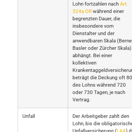
Lohn fortzahlen nach
Art.
324a OR
während einer
begrenzten Dauer, die
insbesondere vom
Dienstalter und der
anwendbaren Skala (Berner
Basler oder Zürcher Skala)
abhängt. Bei einer
kollektiven
Krankentaggeldversicheru
beträgt die Deckung oft 8
des Lohns während 720
oder 730 Tagen, je nach
Vertrag.
Unfall
Der Arbeitgeber zahlt den
Lohn, bis die obligatorisch
Unfallversicherung (
LAA
) d